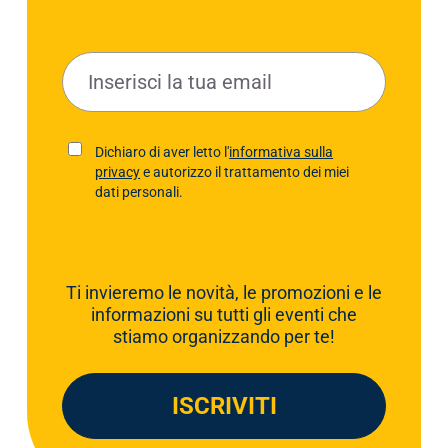
E
m
a
i
P
Dichiaro di aver letto l'
informativa sulla
l
privacy
e autorizzo il trattamento dei miei
r
*
dati personali.
i
v
a
c
Ti invieremo le novità, le promozioni e le
y
informazioni su tutti gli eventi che
P
stiamo organizzando per te!
o
l
i
ISCRIVITI
c
y