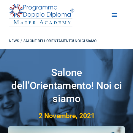
Salta
al
Toggle
contenuto
Naviga
Chi Siamo
NEWS
SALONE DELL’ORIENTAMENTO! NOI CI SIAMO
Programma Doppio Diploma
Iscrizioni
Salone
dell’Orientamento! Noi ci
DD Experience
siamo
Studiare in America
2 Novembre, 2021
Contattaci