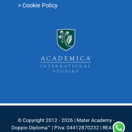
> Cookie Policy
© Copyright 2012 - 2026 | Mater Academy -
Doppio Diploma™ | P.Iva: 04412870232 | REA VR-