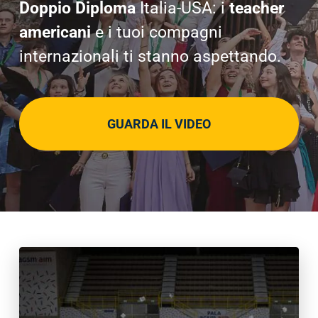
Doppio Diploma
Italia-USA: i
teacher
Cerca
americani
e i tuoi compagni
per:
internazionali ti stanno aspettando.
GUARDA IL VIDEO