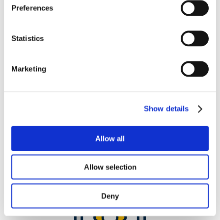
Preferences
Statistics
Marketing
360°
Show details
Supporto del teacher USA e
assistenza dei tutor italiani
Allow all
Allow selection
Deny