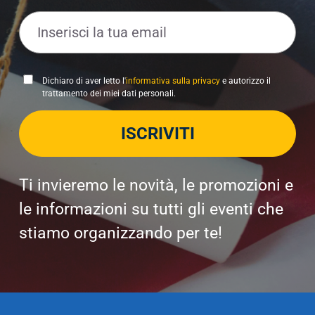
E
m
a
i
P
Dichiaro di aver letto l'
informativa sulla privacy
e autorizzo il
l
trattamento dei miei dati personali.
r
*
i
ISCRIVITI
v
a
c
y
Ti invieremo le novità, le promozioni e
P
le informazioni su tutti gli eventi che
o
stiamo organizzando per te!
l
i
c
y
*