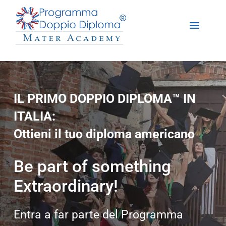
Salta
al
Toggle
contenuto
Naviga
Chi Siamo
Programma Doppio Diploma
IL PRIMO DOPPIO DIPLOMA™ IN
ITALIA:
Iscrizioni
Ottieni il tuo diploma americano
DD Experience
Be part of something
Studiare in America
Extraordinary!
Contattaci
Entra a far parte del Programma