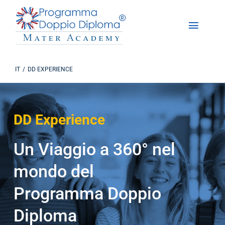
Salta
al
Toggle
contenuto
Naviga
Chi Siamo
IT
DD EXPERIENCE
Programma Doppio Diploma
DD Experience
Iscrizioni
Un Viaggio a 360° nel
DD Experience
mondo del
Studiare in America
Programma Doppio
Contattaci
Diploma