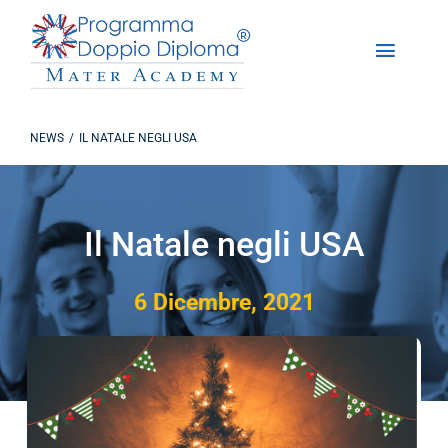
Salta
al
Toggle
contenuto
Naviga
Chi Siamo
NEWS
IL NATALE NEGLI USA
Programma Doppio Diploma
Iscrizioni
Il Natale negli USA
DD Experience
6 Dicembre, 2021
Studiare in America
Contattaci