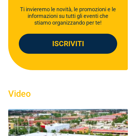
c
Ti invieremo le novità, le promozioni e le
y
informazioni su tutti gli eventi che
P
stiamo organizzando per te!
o
l
i
ISCRIVITI
c
y
*
Video