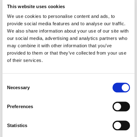
preparata con latte, panna, uova,
This website uses cookies
zucchero e moltissime spezie fra cui
We use cookies to personalise content and ads, to
provide social media features and to analyse our traffic.
noce moscata, cannella e vaniglia.
We also share information about your use of our site with
our social media, advertising and analytics partners who
Anche se ci sono alcune tradizioni
may combine it with other information that you’ve
comuni, la grandezza del paese e la
provided to them or that they’ve collected from your use
of their services.
varietà di persone che oggi vivono
negli Stati Uniti fanno sì che
Consent
coesistano tante tradizioni diverse.
Necessary
Selection
Non ci sono solo la neve e i paesaggi
da cartolina con camini accesi. In
Preferences
Florida per esempio, non è raro
festeggiare il 25 dicembre in spiaggia
Statistics
e accendere le luminarie sulle palme