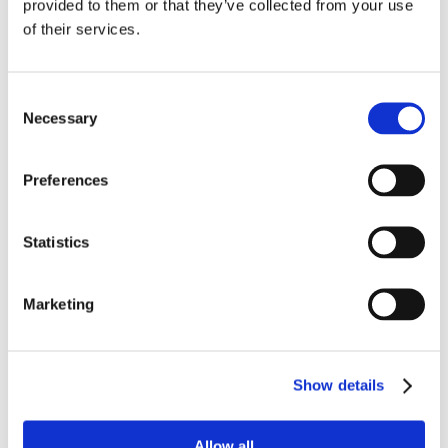
provided to them or that they’ve collected from your use
of their services.
Consent
Necessary
Selection
Preferences
Statistics
Marketing
Guarda i contenuti video sul nostro
canale Youtube
Show details
Articoli correlati
Allow all