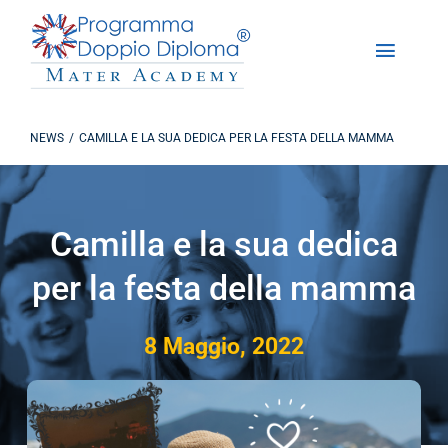
Salta
al
Toggle
contenuto
Naviga
Chi Siamo
NEWS
CAMILLA E LA SUA DEDICA PER LA FESTA DELLA MAMMA
Programma Doppio Diploma
Iscrizioni
Camilla e la sua dedica
per la festa della mamma
DD Experience
8 Maggio, 2022
Studiare in America
Contattaci