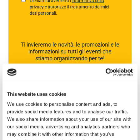
P
Dichiaro di aver letto l'
informativa sulla
l
privacy
e autorizzo il trattamento dei miei
r
*
dati personali.
i
v
a
c
Ti invieremo le novità, le promozioni e le
y
informazioni su tutti gli eventi che
P
stiamo organizzando per te!
o
l
i
ISCRIVITI
c
y
This website uses cookies
*
We use cookies to personalise content and ads, to
provide social media features and to analyse our traffic.
We also share information about your use of our site with
our social media, advertising and analytics partners who
Video
may combine it with other information that you’ve