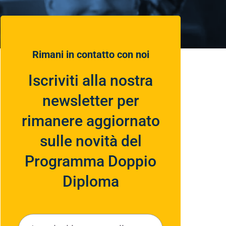
Rimani in contatto con noi
Iscriviti alla nostra
newsletter per
rimanere aggiornato
sulle novità del
P
Programma Doppio
ri
v
Diploma
a
E
c
m
y
ai
P