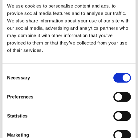
Due fratelli escogitano un piano per
We use cookies to personalise content and ads, to
catturare Babbo Natale. Quando il
provide social media features and to analyse our traffic.
We also share information about your use of our site with
piano fallisce, i bambini si uniscono a
our social media, advertising and analytics partners who
Saint Nick e ai suoi elfi per salvare le
may combine it with other information that you’ve
provided to them or that they’ve collected from your use
vacanze prima che sia troppo tardi.
of their services.
La nostra scena preferita è un piccolo
concerto improvvisato in un luogo
Consent
molto curioso… ma non vi spoileriamo
Necessary
Selection
niente altro! A guardarlo si divertono
Preferences
anche i “bambini” grandi, per noi
almeno è stato così.
Statistics
Mamma ho preso il morbillo
Marketing