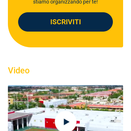
stiamo organizzando per te!
o
l
i
ISCRIVITI
c
y
*
Video