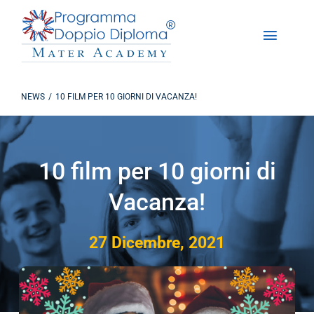
Salta
al
Toggle
contenuto
Naviga
Chi Siamo
NEWS
10 FILM PER 10 GIORNI DI VACANZA!
Programma Doppio Diploma
Iscrizioni
10 film per 10 giorni di
Vacanza!
DD Experience
27 Dicembre, 2021
Studiare in America
Contattaci