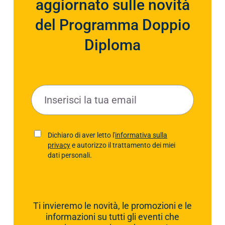
aggiornato sulle novità
del Programma Doppio
Diploma
E
m
a
i
P
Dichiaro di aver letto l'
informativa sulla
l
privacy
e autorizzo il trattamento dei miei
r
*
dati personali.
i
v
a
c
Ti invieremo le novità, le promozioni e le
y
informazioni su tutti gli eventi che
P